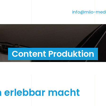
info@miio-medi
Content Produktion
n erlebbar macht